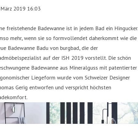
. März 2019 16:03
ne freistehende Badewanne ist in jedem Bad ein Hingucker.
mso mehr, wenn sie so formvollendet daherkommt wie die
eue Badewanne Badu von burgbad, die der
dmöbelspezialist auf der ISH 2019 vorstellt. Die schön
eschwungene Badewanne aus Mineralguss mit patentierter
rgonomischer Liegeform wurde vom Schweizer Designer
homas Gerig entworfen und verspricht höchsten
adekomfort.