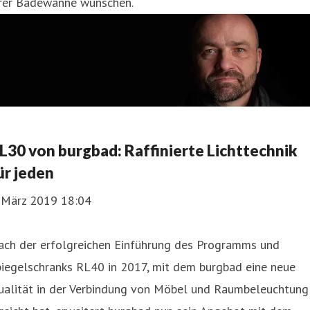
hrer Badewanne wünschen.
L30 von burgbad: Raffinierte Lichttechnik
ür jeden
. März 2019 18:04
ach der erfolgreichen Einführung des Programms und
piegelschranks RL40 in 2017, mit dem burgbad eine neue
ualität in der Verbindung von Möbel und Raumbeleuchtung