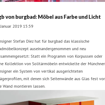
gb von burgbad: Möbel aus Farbe und Licht
 Januar 2019 15:59
signer Stefan Diez hat für burgbad das klassische
admöbelkonzept auseinandergenommen und neu
usammengesetzt: Statt ein Programm von Korpussen oder
ne Kollektion von Solitärmöbeln entwickelte der Münchner
signer ein System von vertikal ausgerichteten
ägerprofilen, mit denen sich Seitenwände aus Glas fest vor
ie Wand montieren lassen.