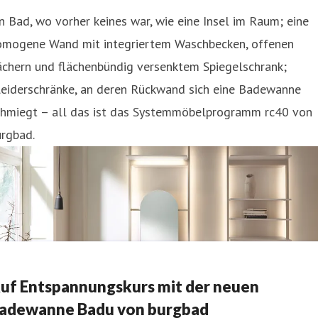
n Bad, wo vorher keines war, wie eine Insel im Raum; eine
omogene Wand mit integriertem Waschbecken, offenen
ächern und flächenbündig versenktem Spiegelschrank;
leiderschränke, an deren Rückwand sich eine Badewanne
chmiegt – all das ist das Systemmöbelprogramm rc40 von
urgbad.
uf Entspannungskurs mit der neuen
adewanne Badu von burgbad