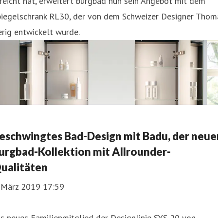
reicht hat, erweitert burgbad nun sein Angebot mit dem
piegelschrank RL30, der von dem Schweizer Designer Thom
rig entwickelt wurde.
eschwingtes Bad-Design mit Badu, der neue
urgbad-Kollektion mit Allrounder-
ualitäten
. März 2019 17:59
s neues Familienmitglied der Designlinie SYS 20 von