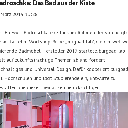
adroschka: Das Bad aus der Kiste
. März 2019 15:28
er Entwurf Badroschka entstand im Rahmen der von burgb
ranstalteten Workshop-Reihe „burgbad lab“, die der weltwe
gierende Badmöbel-Hersteller 2017 startete. burgbad lab
elt auf zukunftsträchtige Themen ab und fördert
chhaltiges und Universal Design. Dafür kooperiert burgba
t Hochschulen und lädt Studierende ein, Entwürfe zu
stalten, die diese Thematiken berücksichtigen.