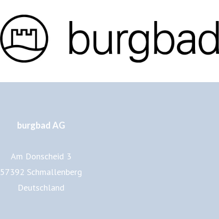
burgbad AG
Am Donscheid 3
57392 Schmallenberg
Deutschland
www.burgbad.de