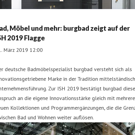
ad, Möbel und mehr: burgbad zeigt auf der
SH 2019 Flagge
1. März 2019 12:00
r deutsche Badmöbelspezialist burgbad versteht sich als
novationsgetriebene Marke in der Tradition mittelständisc
nternehmensführung. Zur ISH 2019 bestätigt burgbad dies
spruch an die eigene Innovationsstärke gleich mit mehrer
euen Kollektionen und Programmergänzungen, die die Gren
wischen Bad und Wohnen weiter auflösen.