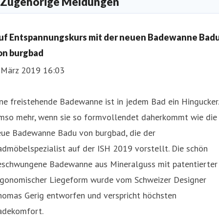
Zugehörige Meldungen
uf Entspannungskurs mit der neuen Badewanne Bad
on burgbad
. März 2019 16:03
ne freistehende Badewanne ist in jedem Bad ein Hingucker.
mso mehr, wenn sie so formvollendet daherkommt wie die
eue Badewanne Badu von burgbad, die der
dmöbelspezialist auf der ISH 2019 vorstellt. Die schön
eschwungene Badewanne aus Mineralguss mit patentierter
rgonomischer Liegeform wurde vom Schweizer Designer
homas Gerig entworfen und verspricht höchsten
adekomfort.