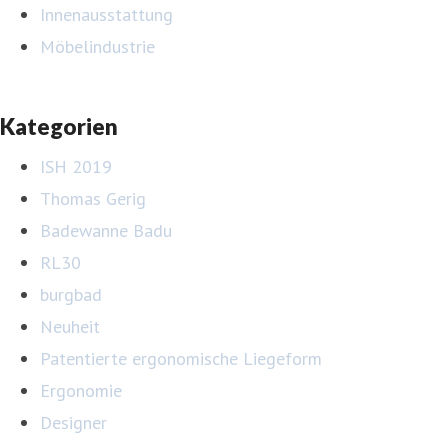
Innenausstattung
Möbelindustrie
Kategorien
ISH 2019
Thomas Gerig
Badewanne Badu
RL30
burgbad
Neuheit
Patentierte ergonomische Liegeform
Ergonomie
Designer