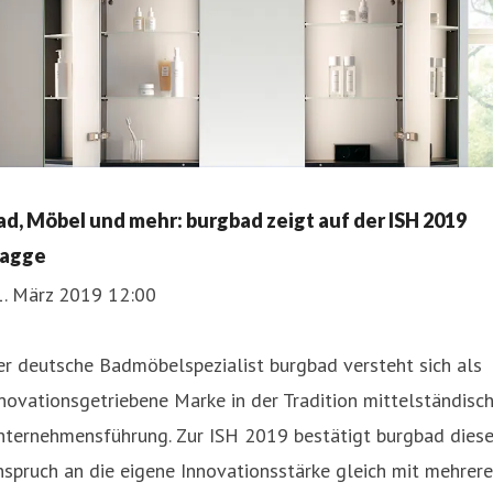
ad, Möbel und mehr: burgbad zeigt auf der ISH 2019
lagge
1. März 2019 12:00
r deutsche Badmöbelspezialist burgbad versteht sich als
novationsgetriebene Marke in der Tradition mittelständisc
nternehmensführung. Zur ISH 2019 bestätigt burgbad dies
spruch an die eigene Innovationsstärke gleich mit mehrer