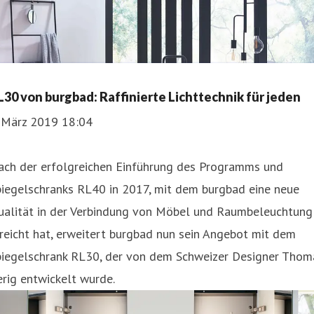
L30 von burgbad: Raffinierte Lichttechnik für jeden
. März 2019 18:04
ach der erfolgreichen Einführung des Programms und
piegelschranks RL40 in 2017, mit dem burgbad eine neue
ualität in der Verbindung von Möbel und Raumbeleuchtung
reicht hat, erweitert burgbad nun sein Angebot mit dem
piegelschrank RL30, der von dem Schweizer Designer Thom
rig entwickelt wurde.