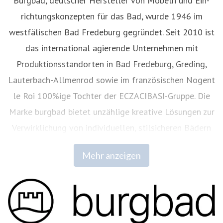
Burgbad, deutscher Hersteller von Möbeln und Ein­
richtungskonzepten für das Bad, wurde 1946 im
westfälischen Bad Fredeburg gegründet. Seit 2010 ist
das international agierende Unternehmen mit
Produktionsstandorten in Bad Fredeburg, Greding,
Lauterbach-Allmenrod sowie im französischen Nogent
le Roi 100%ige Tochter der ECZACIBASI­-Gruppe. Die
Marke burgbad bietet unzählige kreative Lösungen zur
Verwirklichung von individuellen, stilsicheren Bädern
in hoher ästhetischer und technischer
Mehr anzeigen
Qualität.
www.burgbad.com