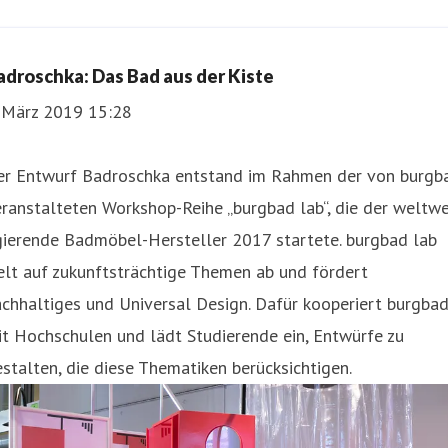
adroschka: Das Bad aus der Kiste
. März 2019 15:28
er Entwurf Badroschka entstand im Rahmen der von burgb
ranstalteten Workshop-Reihe „burgbad lab“, die der weltwe
gierende Badmöbel-Hersteller 2017 startete. burgbad lab
elt auf zukunftsträchtige Themen ab und fördert
chhaltiges und Universal Design. Dafür kooperiert burgba
t Hochschulen und lädt Studierende ein, Entwürfe zu
stalten, die diese Thematiken berücksichtigen.