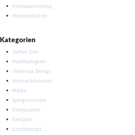
Innenausstattung
Möbelindustrie
Kategorien
Stefan Diez
Nachhaltigkeit
Universal Design
Innovationskultur
Marke
Spiegelschrank
Designszene
Designer
Lichtkonzept