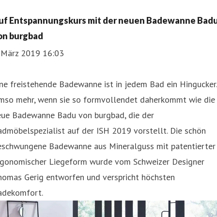
uf Entspannungskurs mit der neuen Badewanne Bad
on burgbad
. März 2019 16:03
ne freistehende Badewanne ist in jedem Bad ein Hingucker.
mso mehr, wenn sie so formvollendet daherkommt wie die
eue Badewanne Badu von burgbad, die der
dmöbelspezialist auf der ISH 2019 vorstellt. Die schön
eschwungene Badewanne aus Mineralguss mit patentierter
rgonomischer Liegeform wurde vom Schweizer Designer
homas Gerig entworfen und verspricht höchsten
adekomfort.