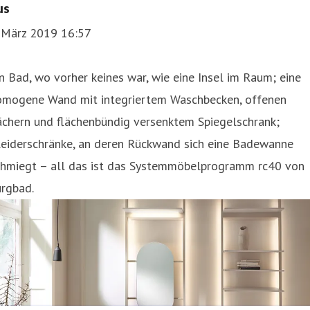
us
. März 2019 16:57
n Bad, wo vorher keines war, wie eine Insel im Raum; eine
omogene Wand mit integriertem Waschbecken, offenen
ächern und flächenbündig versenktem Spiegelschrank;
leiderschränke, an deren Rückwand sich eine Badewanne
chmiegt – all das ist das Systemmöbelprogramm rc40 von
urgbad.