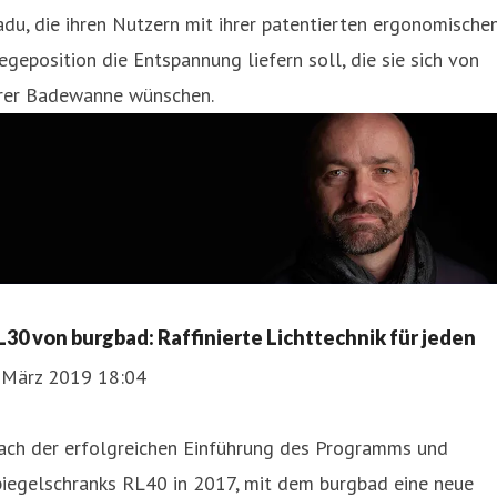
du, die ihren Nutzern mit ihrer patentierten ergonomische
egeposition die Entspannung liefern soll, die sie sich von
hrer Badewanne wünschen.
L30 von burgbad: Raffinierte Lichttechnik für jeden
. März 2019 18:04
ach der erfolgreichen Einführung des Programms und
piegelschranks RL40 in 2017, mit dem burgbad eine neue