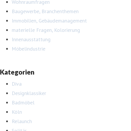
Wohnraumfragen
Baugewerbe, Branchenthemen
Immobilien, Gebäudemanagement
materielle Fragen, Kolorierung
Innenausstattung
Möbelindustrie
Kategorien
Diva
Designklassiker
Badmöbel
Köln
Relaunch
Solitär