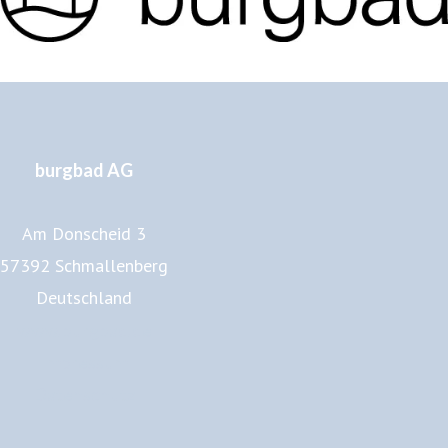
burgbad AG
Am Donscheid 3
57392 Schmallenberg
Deutschland
www.burgbad.de
Impressum
Datenschutz