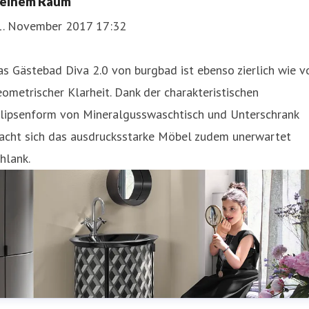
leinem Raum
1. November 2017 17:32
s Gästebad Diva 2.0 von burgbad ist ebenso zierlich wie v
ometrischer Klarheit. Dank der charakteristischen
llipsenform von Mineralgusswaschtisch und Unterschrank
acht sich das ausdrucksstarke Möbel zudem unerwartet
hlank.