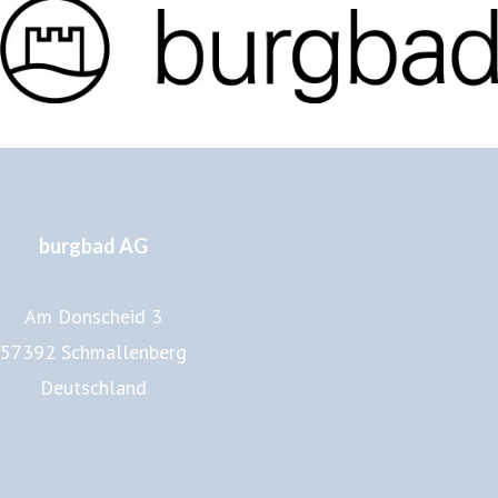
burgbad AG
Am Donscheid 3
57392 Schmallenberg
Deutschland
www.burgbad.de
Impressum
Datenschutz