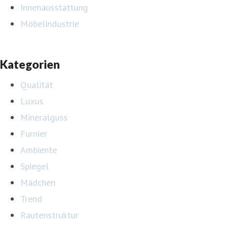
Innenausstattung
Möbelindustrie
Kategorien
Qualität
Luxus
Mineralguss
Furnier
Ambiente
Spiegel
Mädchen
Trend
Rautenstruktur