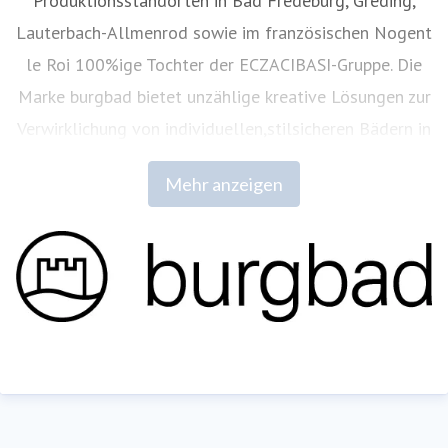
Produktionsstandorten in Bad Fredeburg, Greding,
Lauterbach-Allmenrod sowie im französischen Nogent
le Roi 100%ige Tochter der ECZACIBASI­-Gruppe. Die
Marke burgbad bietet unzählige kreative Lösungen zur
Verwirklichung von individuellen,stilsicheren Bädern in
hoher ästhetischer und technischer
Mehr anzeigen
Qualität.
www.burgbad.com