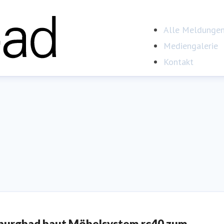
Alle Meldunge
Mediengalerie
Kontakt
burgbad baut Möbelsystem rc40 zum