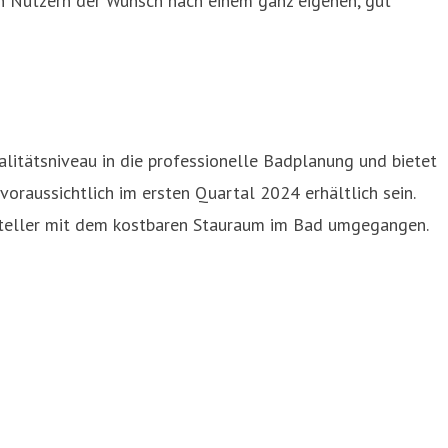
en Nutzern der Wunsch nach einem ganz eigenen, gut
litätsniveau in die professionelle Badplanung und bietet
oraussichtlich im ersten Quartal 2024 erhältlich sein.
ersteller mit dem kostbaren Stauraum im Bad umgegangen.