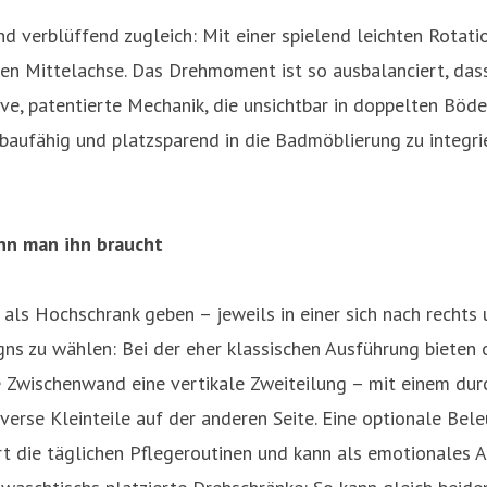
nd verblüffend zugleich: Mit einer spielend leichten Rotat
en Mittelachse. Das Drehmoment ist so ausbalanciert, dass
ive, patentierte Mechanik, die unsichtbar in doppelten Böd
nbaufähig und platzsparend in die Badmöblierung zu integri
ann man ihn braucht
ls Hochschrank geben – jeweils in einer sich nach rechts u
ns zu wählen: Bei der eher klassischen Ausführung bieten o
e Zwischenwand eine vertikale Zweiteilung – mit einem d
rse Kleinteile auf der anderen Seite. Eine optionale Bele
tert die täglichen Pflegeroutinen und kann als emotionales