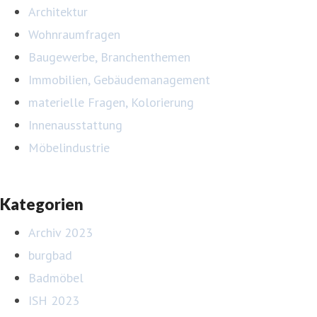
Architektur
Wohnraumfragen
Baugewerbe, Branchenthemen
Immobilien, Gebäudemanagement
materielle Fragen, Kolorierung
Innenausstattung
Möbelindustrie
Kategorien
Archiv 2023
burgbad
Badmöbel
ISH 2023