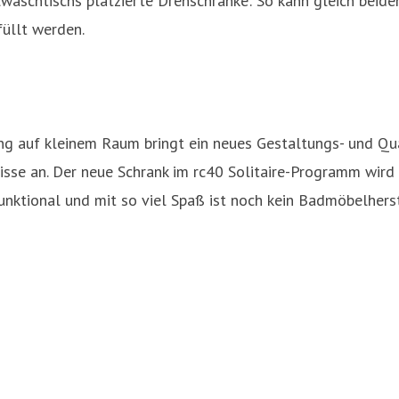
waschtischs platzierte Drehschränke: So kann gleich beid
üllt werden.
g auf kleinem Raum bringt ein neues Gestaltungs- und Qua
sse an. Der neue Schrank im rc40 Solitaire-Programm wird v
 funktional und mit so viel Spaß ist noch kein Badmöbelh