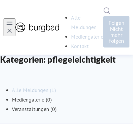
Im Newsro
Alle
Folgen
Meldungen
Nicht
mehr
Mediengalerie
folgen
Kontakt
Kategorien: pflegeleichtigkeit
Alle Meldungen (1)
Mediengalerie (0)
Veranstaltungen (0)