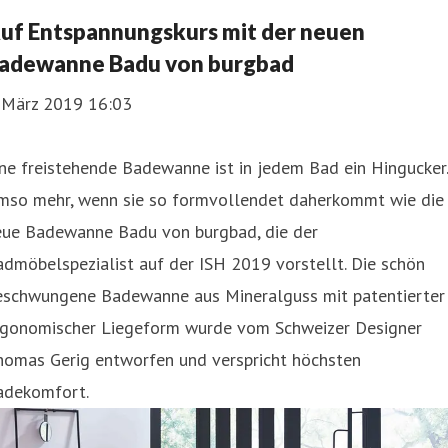
uf Entspannungskurs mit der neuen
adewanne Badu von burgbad
. März 2019 16:03
ne freistehende Badewanne ist in jedem Bad ein Hingucker.
mso mehr, wenn sie so formvollendet daherkommt wie die
eue Badewanne Badu von burgbad, die der
dmöbelspezialist auf der ISH 2019 vorstellt. Die schön
eschwungene Badewanne aus Mineralguss mit patentierter
rgonomischer Liegeform wurde vom Schweizer Designer
homas Gerig entworfen und verspricht höchsten
adekomfort.