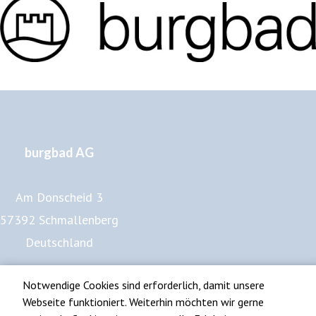
burgbad AG
Am Donscheid 3
57392 Schmallenberg
Deutschland
www.burgbad.de
Notwendige Cookies sind erforderlich, damit unsere
Impressum
Webseite funktioniert. Weiterhin möchten wir gerne
Datenschutz