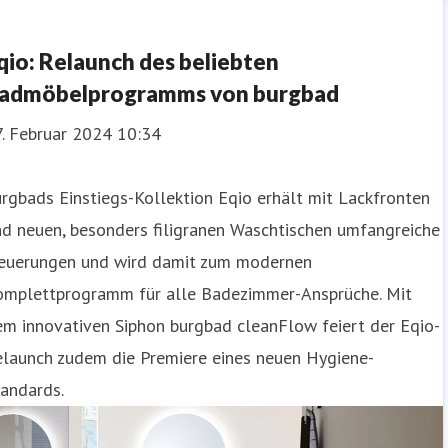
qio: Relaunch des beliebten
admöbelprogramms von burgbad
7. Februar 2024 10:34
rgbads Einstiegs-Kollektion Eqio erhält mit Lackfronten
d neuen, besonders filigranen Waschtischen umfangreiche
euerungen und wird damit zum modernen
omplettprogramm für alle Badezimmer-Ansprüche. Mit
m innovativen Siphon burgbad cleanFlow feiert der Eqio-
elaunch zudem die Premiere eines neuen Hygiene-
andards.