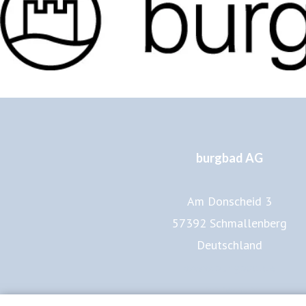
burgbad AG
Am Donscheid 3
57392 Schmallenberg
Deutschland
www.burgbad.de
Impressum