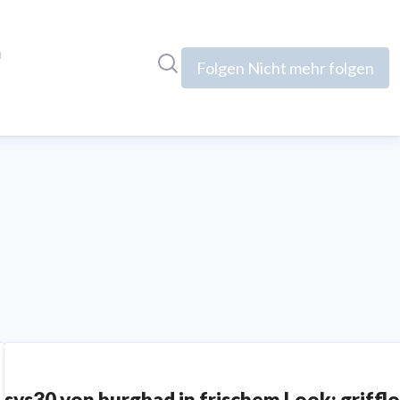
n
Im Newsroom suchen
Folgen
Nicht mehr folgen
sys30 von burgbad in frischem Look: grifflo