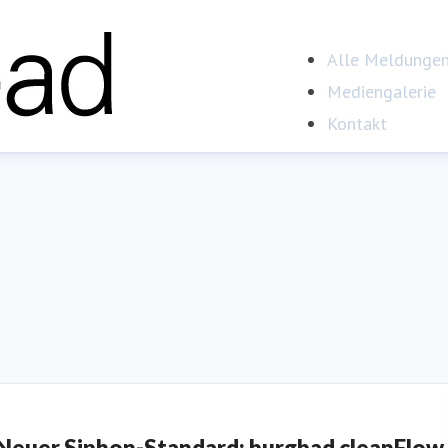
Alle Meldunge
Mediengalerie
Kontakt
Neuer Siphon-Standard: burgbad cleanFlow