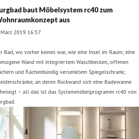
urgbad baut Möbelsystem rc40 zum
ohnraumkonzept aus
. März 2019 16:57
n Bad, wo vorher keines war, wie eine Insel im Raum; eine
omogene Wand mit integriertem Waschbecken, offenen
ächern und flächenbündig versenktem Spiegelschrank;
leiderschränke, an deren Rückwand sich eine Badewanne
chmiegt – all das ist das Systemmöbelprogramm rc40 von
urgbad.