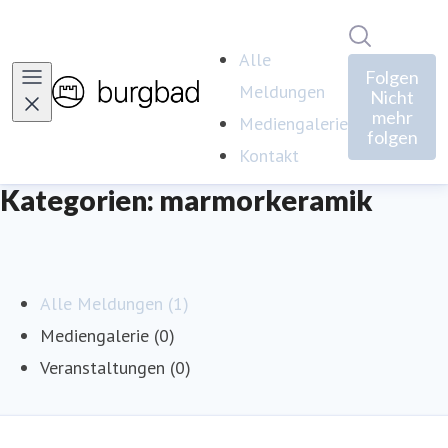
Im Newsro
Alle
Folgen
Meldungen
Nicht
mehr
Mediengalerie
folgen
Kontakt
Kategorien: marmorkeramik
Alle Meldungen (1)
Mediengalerie (0)
Veranstaltungen (0)