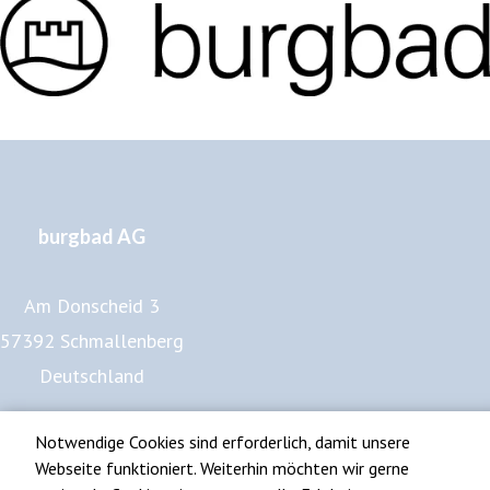
burgbad AG
Am Donscheid 3
57392 Schmallenberg
Deutschland
www.burgbad.de
Notwendige Cookies sind erforderlich, damit unsere
Impressum
Webseite funktioniert. Weiterhin möchten wir gerne
Datenschutz