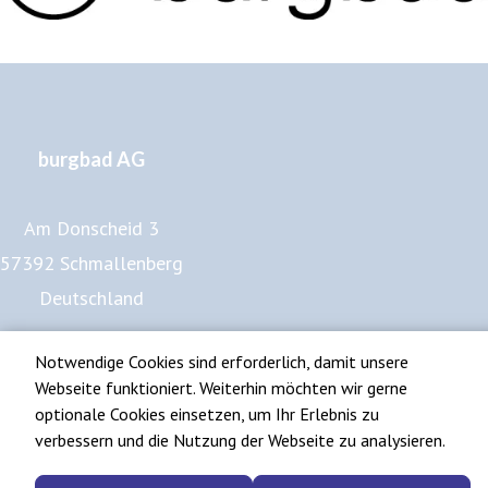
burgbad AG
Am Donscheid 3
57392 Schmallenberg
Deutschland
www.burgbad.de
Notwendige Cookies sind erforderlich, damit unsere
Impressum
Webseite funktioniert. Weiterhin möchten wir gerne
Datenschutz
optionale Cookies einsetzen, um Ihr Erlebnis zu
verbessern und die Nutzung der Webseite zu analysieren.