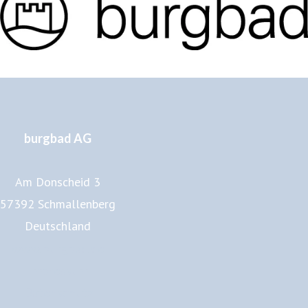
burgbad AG
Am Donscheid 3
57392 Schmallenberg
Deutschland
www.burgbad.de
Impressum
Datenschutz