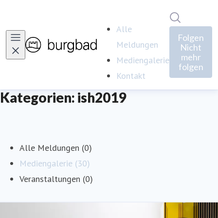
Im Newsro
Alle
Folgen
Meldungen
Nicht
mehr
Mediengalerie
folgen
Kontakt
Kategorien: ish2019
Alle Meldungen (0)
Mediengalerie (30)
Veranstaltungen (0)