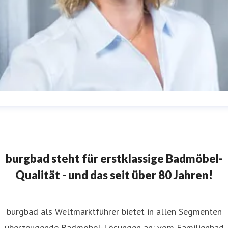
abine Meissner
ressekontakt
Leitung Marketing
burgbad AG
resse@burgbad.com
+49 (0) 29 74-7 72-0
burgbad steht für erstklassige Badmöbel-
Qualität - und das seit über 80 Jahren!
burgbad als Weltmarktführer bietet in allen Segmenten
überzeugende Badmöbel-Lösungen an: vom Familienbad