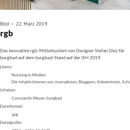
Bild
—
22. März 2019
rgb
Das innovative rgb-Möbelsystem von Designer Stefan Diez für
burgbad auf dem burgbad-Stand auf der ISH 2019
Constantin Meyer; burgbad
Lizenz:
Nutzung in Medien
Die Inhalte können von Journalisten, Bloggern, Kolumnisten, Sch
Urheber:
Constantin Meyer; burgbad
Dateiformat:
.jpg
Dateigröße: