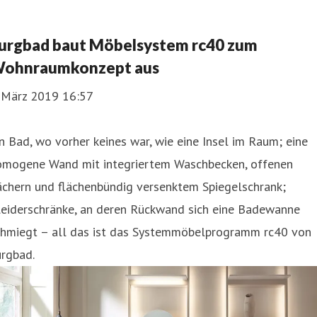
urgbad baut Möbelsystem rc40 zum
ohnraumkonzept aus
. März 2019 16:57
n Bad, wo vorher keines war, wie eine Insel im Raum; eine
omogene Wand mit integriertem Waschbecken, offenen
ächern und flächenbündig versenktem Spiegelschrank;
leiderschränke, an deren Rückwand sich eine Badewanne
chmiegt – all das ist das Systemmöbelprogramm rc40 von
urgbad.