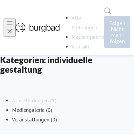
Im Newsro
Alle
Folgen
Meldungen
Nicht
mehr
Mediengalerie
folgen
Kontakt
Kategorien: individuelle
gestaltung
Alle Meldungen (1)
Mediengalerie (0)
Veranstaltungen (0)