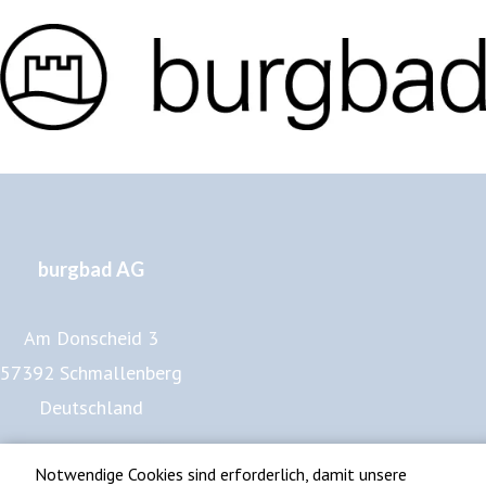
burgbad AG
Am Donscheid 3
57392 Schmallenberg
Deutschland
www.burgbad.de
Notwendige Cookies sind erforderlich, damit unsere
Impressum