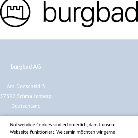
burgbad AG
Am Donscheid 3
57392 Schmallenberg
Deutschland
www.burgbad.de
Notwendige Cookies sind erforderlich, damit unsere
Impressum
Webseite funktioniert. Weiterhin möchten wir gerne
Datenschutz