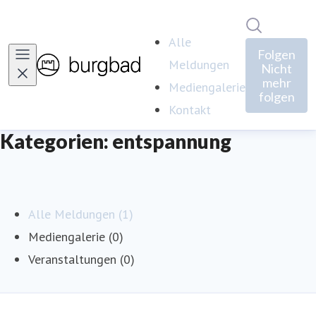
Im Newsro
Alle
Folgen
Meldungen
Nicht
mehr
Mediengalerie
folgen
Kontakt
Kategorien: entspannung
Alle Meldungen (1)
Mediengalerie (0)
Veranstaltungen (0)