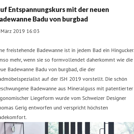
uf Entspannungskurs mit der neuen
adewanne Badu von burgbad
. März 2019 16:03
ne freistehende Badewanne ist in jedem Bad ein Hingucker.
mso mehr, wenn sie so formvollendet daherkommt wie die
eue Badewanne Badu von burgbad, die der
dmöbelspezialist auf der ISH 2019 vorstellt. Die schön
eschwungene Badewanne aus Mineralguss mit patentierter
rgonomischer Liegeform wurde vom Schweizer Designer
homas Gerig entworfen und verspricht höchsten
adekomfort.