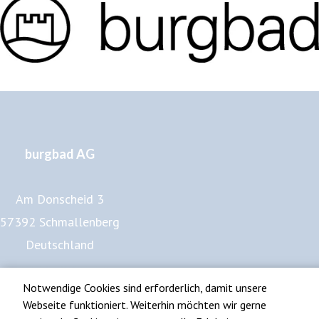
burgbad AG
Am Donscheid 3
57392 Schmallenberg
Deutschland
www.burgbad.de
Notwendige Cookies sind erforderlich, damit unsere
Impressum
Webseite funktioniert. Weiterhin möchten wir gerne
Datenschutz