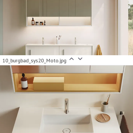
10_burgbad_sys20_Moto.jpg