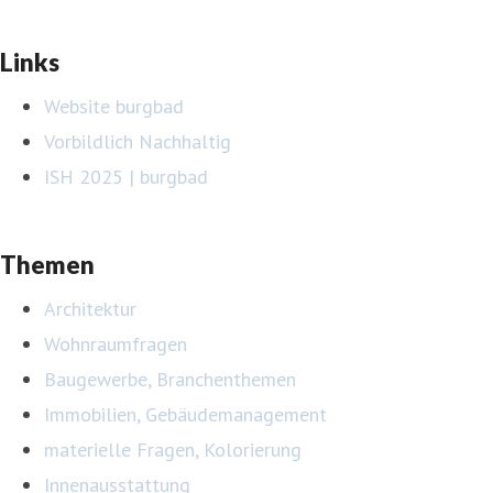
Links
Website burgbad
Vorbildlich Nachhaltig
ISH 2025 | burgbad
Themen
Architektur
Wohnraumfragen
Baugewerbe, Branchenthemen
Immobilien, Gebäudemanagement
materielle Fragen, Kolorierung
Innenausstattung