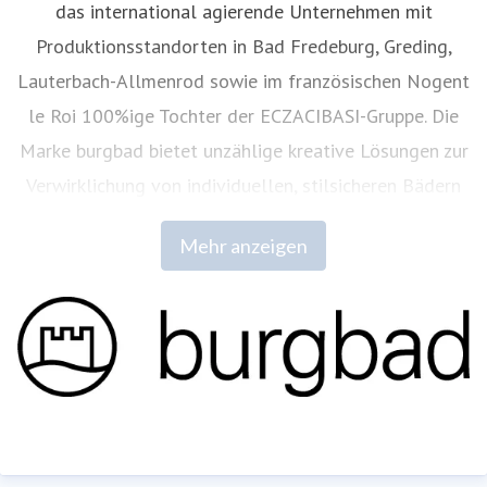
das international agierende Unternehmen mit
Produktionsstandorten in Bad Fredeburg, Greding,
Lauterbach-Allmenrod sowie im französischen Nogent
le Roi 100%ige Tochter der ECZACIBASI­-Gruppe. Die
Marke burgbad bietet unzählige kreative Lösungen zur
Verwirklichung von individuellen, stilsicheren Bädern
in hoher ästhetischer und technischer
Mehr anzeigen
Qualität.
www.burgbad.com