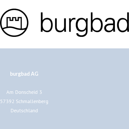
burgbad AG
Am Donscheid 3
57392 Schmallenberg
Deutschland
www.burgbad.de