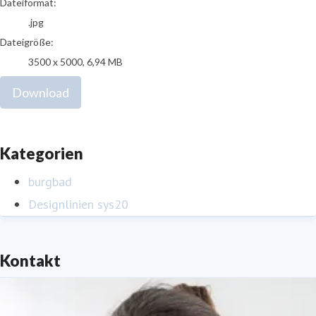
Dateiformat:
.jpg
Dateigröße:
3500 x 5000, 6,94 MB
Download
Kategorien
burgbad
Designlinien sys20
Kontakt