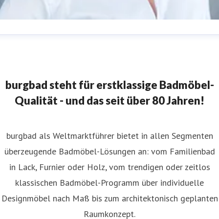
abine Meissner
ressekontakt
Leitung Marketing
burgbad AG
resse@burgbad.com
+49 (0) 29 74-7 72-0
burgbad steht für erstklassige Badmöbel-
Qualität - und das seit über 80 Jahren!
burgbad als Weltmarktführer bietet in allen Segmenten
überzeugende Badmöbel-Lösungen an: vom Familienbad
in Lack, Furnier oder Holz, vom trendigen oder zeitlos
klassischen Badmöbel-Programm über individuelle
Designmöbel nach Maß bis zum architektonisch geplanten
Raumkonzept.