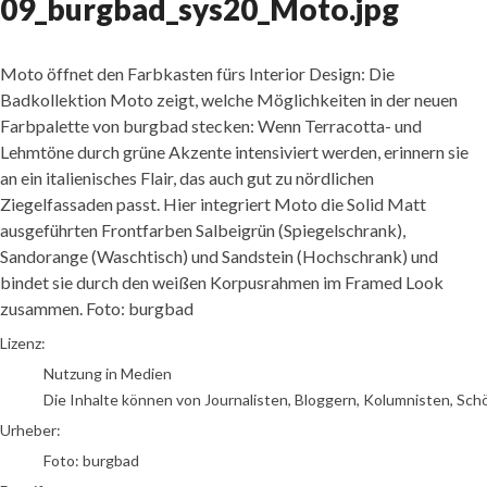
09_burgbad_sys20_Moto.jpg
Moto öffnet den Farbkasten fürs Interior Design: Die
Badkollektion Moto zeigt, welche Möglichkeiten in der neuen
Farbpalette von burgbad stecken: Wenn Terracotta- und
Lehmtöne durch grüne Akzente intensiviert werden, erinnern sie
an ein italienisches Flair, das auch gut zu nördlichen
Ziegelfassaden passt. Hier integriert Moto die Solid Matt
ausgeführten Frontfarben Salbeigrün (Spiegelschrank),
Sandorange (Waschtisch) und Sandstein (Hochschrank) und
bindet sie durch den weißen Korpusrahmen im Framed Look
zusammen. Foto: burgbad
Foto: burgbad
Lizenz:
Nutzung in Medien
Die Inhalte können von Journalisten, Bloggern, Kolumnisten, Sch
Urheber:
Foto: burgbad