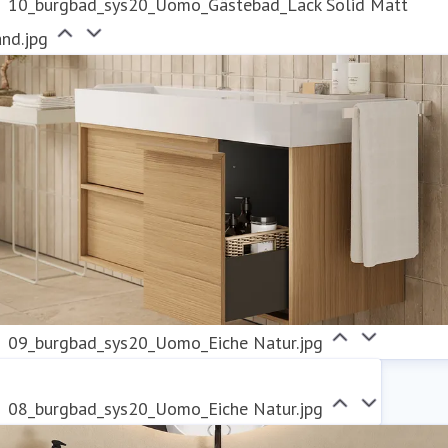
10_burgbad_sys20_Uomo_Gästebad_Lack Solid Matt
nd.jpg
09_burgbad_sys20_Uomo_Eiche Natur.jpg
08_burgbad_sys20_Uomo_Eiche Natur.jpg