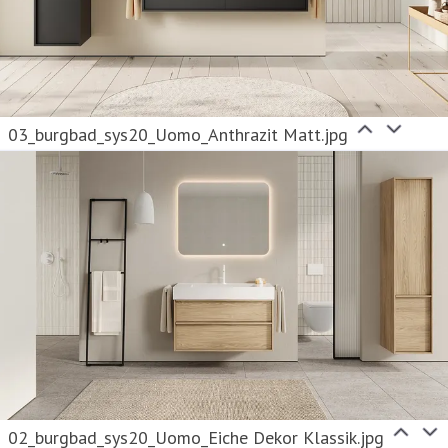
03_burgbad_sys20_Uomo_Anthrazit Matt.jpg
02_burgbad_sys20_Uomo_Eiche Dekor Klassik.jpg