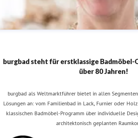
burgbad steht für erstklassige Badmöbel-Qu
über 80 Jahren!
burgbad als Weltmarktführer bietet in allen Segment
laudia Wanninger
Lösungen an: vom Familienbad in Lack, Furnier oder Holz
ressekontakt
Content Editor
FAR.consulting
wanninger@far
klassischen Badmöbel-Programm über individuelle Des
80 2
architektonisch geplanten Raumko