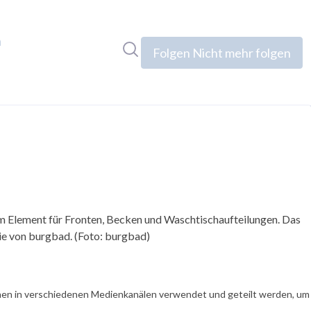
n
Im Newsroom suchen
Folgen
Nicht mehr folgen
m Element für Fronten, Becken und Waschtischaufteilungen. Das
ie von burgbad. (Foto: burgbad)
en in verschiedenen Medienkanälen verwendet und geteilt werden, um Ih