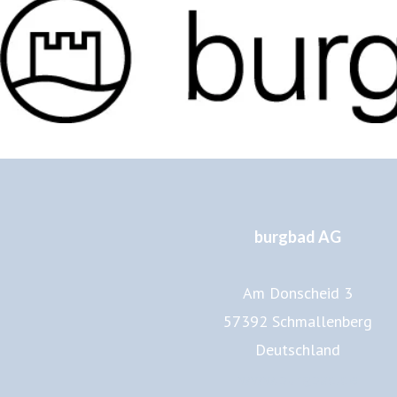
burgbad AG
Am Donscheid 3
57392 Schmallenberg
Deutschland
www.burgbad.de