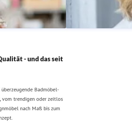
alität - und das seit
en überzeugende Badmöbel-
Sabine Meissner
, vom trendigen oder zeitlos
-consulting.de
+49 221 620
Pressekontakt
Leitung Marke
ignmöbel nach Maß bis zum
nzept.