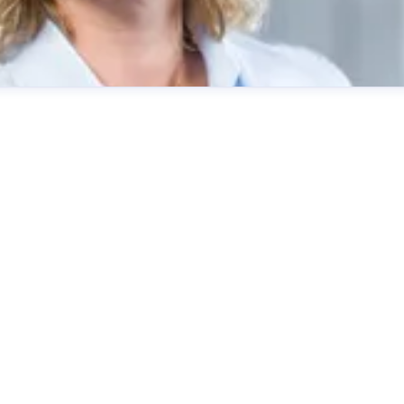
ting
burgbad AG
presse@burgbad.com
+49 (0) 29 74-7 72