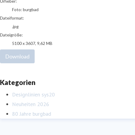
Urheber:
Foto: burgbad
Dateiformat:
.jpg
Dateigröße:
5100 x 3607, 9,62 MB
Download
Kategorien
Designlinien sys20
Neuheiten 2026
80 Jahre burgbad