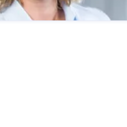
ting
burgbad AG
presse@burgbad.com
+49 (0) 29 74-7 72