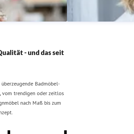
alität - und das seit
en überzeugende Badmöbel-
Sabine Meissner
, vom trendigen oder zeitlos
-consulting.de
+49 221 620
Pressekontakt
Leitung Marke
ignmöbel nach Maß bis zum
nzept.