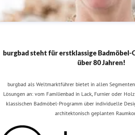
burgbad steht für erstklassige Badmöbel-Qu
über 80 Jahren!
burgbad als Weltmarktführer bietet in allen Segment
laudia Wanninger
Lösungen an: vom Familienbad in Lack, Furnier oder Holz
ressekontakt
Content Editor
FAR.consulting
wanninger@far
klassischen Badmöbel-Programm über individuelle Des
80 2
architektonisch geplanten Raumko