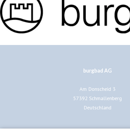
burgbad AG
Am Donscheid 3
57392 Schmallenberg
Deutschland
www.burgbad.de
Impressum