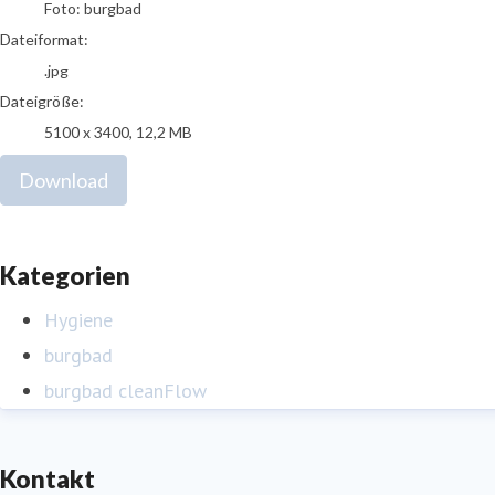
Foto: burgbad
Dateiformat:
.jpg
Dateigröße:
5100 x 3400, 12,2 MB
Download
Kategorien
Hygiene
burgbad
burgbad cleanFlow
Kontakt