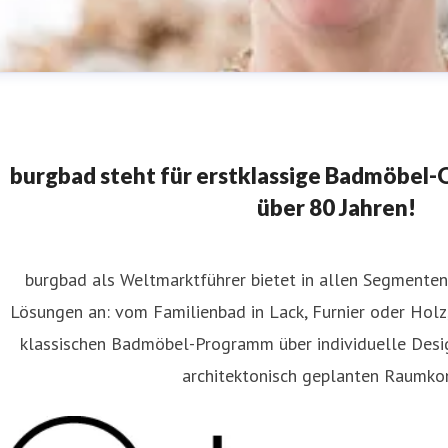
burgbad steht für erstklassige Badmöbel-Qu
über 80 Jahren!
burgbad als Weltmarktführer bietet in allen Segment
laudia Wanninger
Lösungen an: vom Familienbad in Lack, Furnier oder Holz
ressekontakt
Content Editor
FAR.consulting
wanninger@far
klassischen Badmöbel-Programm über individuelle Des
80 2
architektonisch geplanten Raumko