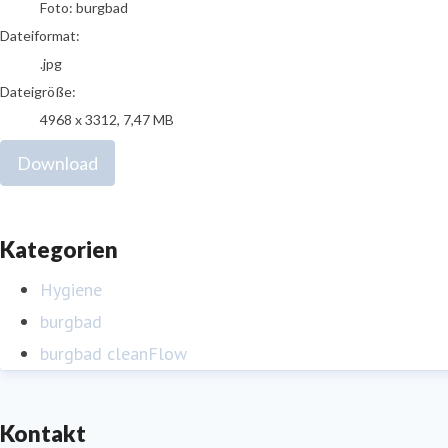
Foto: burgbad
Dateiformat:
.jpg
Dateigröße:
4968 x 3312, 7,47 MB
Download
Kategorien
Hygiene
burgbad
burgbad cleanFlow
Kontakt