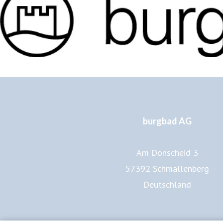
burgbad AG
Am Donscheid 3
57392 Schmallenberg
Deutschland
www.burgbad.de
Impressum