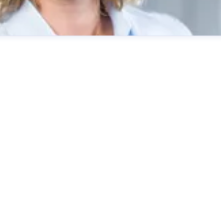
ting
burgbad AG
presse@burgbad.com
+49 (0) 29 74-7 72