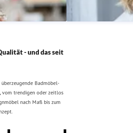
alität - und das seit
en überzeugende Badmöbel-
Sabine Meissner
, vom trendigen oder zeitlos
-consulting.de
+49 221 620
Pressekontakt
Leitung Marke
ignmöbel nach Maß bis zum
nzept.