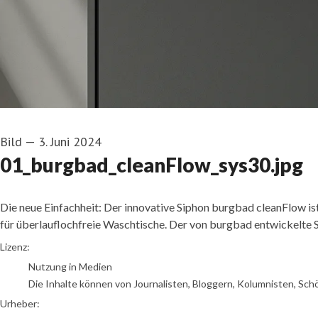
Bild
—
3. Juni 2024
01_burgbad_cleanFlow_sys30.jpg
Die neue Einfachheit: Der innovative Siphon burgbad cleanFlow ist
für überlauflochfreie Waschtische. Der von burgbad entwickelte Si
Foto: burgbad
Lizenz:
Nutzung in Medien
Die Inhalte können von Journalisten, Bloggern, Kolumnisten, Sch
Urheber: