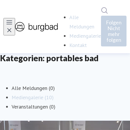
Im Newsro
Alle
Folgen
Meldungen
Nicht
mehr
Mediengalerie
folgen
Kontakt
Kategorien: portables bad
Alle Meldungen (0)
Mediengalerie (10)
Veranstaltungen (0)