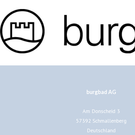
burgbad AG
Am Donscheid 3
57392 Schmallenberg
Deutschland