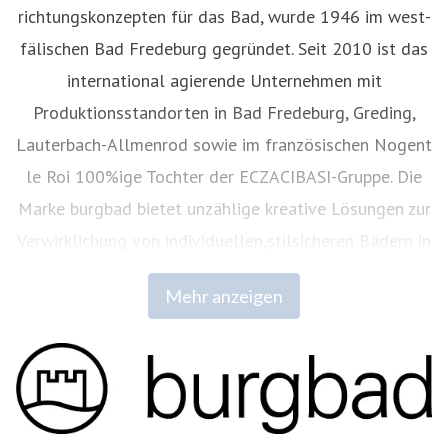
richtungskonzepten für das Bad, wurde 1946 im west­
fälischen Bad Fredeburg gegründet. Seit 2010 ist das
international agierende Unternehmen mit
Produktionsstandorten in Bad Fredeburg, Greding,
Lauterbach-Allmenrod sowie im französischen Nogent
le Roi 100%ige Tochter der ECZACIBASI­-Gruppe. Die
Marke burgbad bie­tet unzählige kreative Lösungen zur
Verwirklichung von individuellen,stilsicheren Bädern in
hoher ästhetischer und technischer
Mehr anzeigen
Qualität.
www.burgbad.com