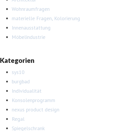
Wohnraumfragen
materielle Fragen, Kolorierung
Innenausstattung
Möbelindustrie
Kategorien
sys10
burgbad
Individualität
Konsolenprogramm
nexus product design
Regal
Spiegelschrank