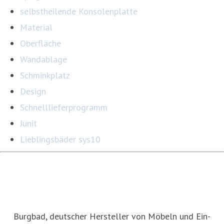
selbstheilende Konsolenplatte
Material
Oberfläche
Wandablage
Schminkplatz
Design
Schnelllieferprogramm
Junit
Lieblingsbäder sys10
Burgbad, deutscher Hersteller von Möbeln und Ein­