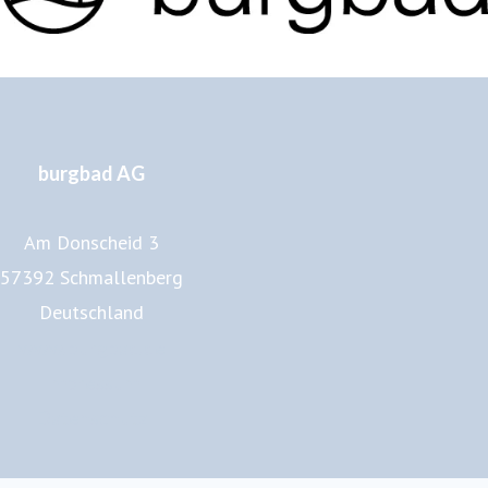
burgbad AG
Am Donscheid 3
57392 Schmallenberg
Deutschland
www.burgbad.de
Impressum
Datenschutz