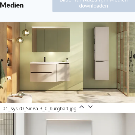
ressekontakt
Leitung Marketing
burgbad AG
Medien
downloaden
resse@burgbad.com
+49 (0) 29 74-7 72-0
01_sys20_Sinea 3_0_burgbad.jpg