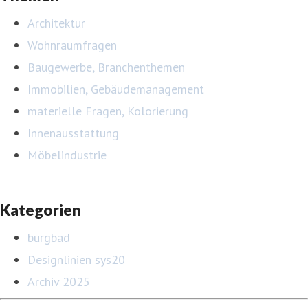
Architektur
Wohnraumfragen
Baugewerbe, Branchenthemen
Immobilien, Gebäudemanagement
materielle Fragen, Kolorierung
Innenausstattung
Möbelindustrie
Kategorien
burgbad
Designlinien sys20
Archiv 2025