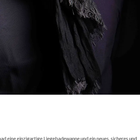
ad eine einzigartige Liegebadewanne und ein neues, sicheres und