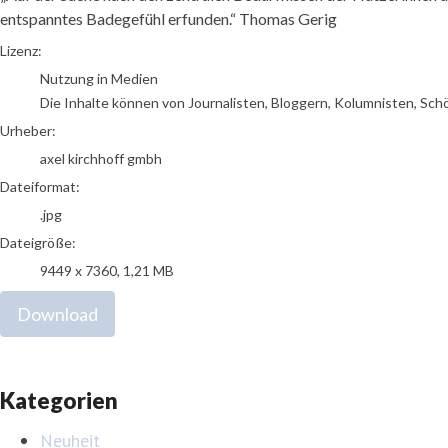
entspanntes Badegefühl erfunden.“ Thomas Gerig
axel kirchhoff gmbh
Lizenz:
Nutzung in Medien
Die Inhalte können von Journalisten, Bloggern, Kolumnisten, Sch
Urheber:
axel kirchhoff gmbh
Dateiformat:
.jpg
Dateigröße:
9449 x 7360, 1,21 MB
Download
Kategorien
Neuheit