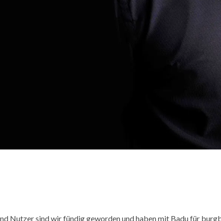
und Nutzer sind wir fündig geworden und haben mit Badu für burgb