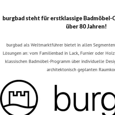
burgbad steht für erstklassige Badmöbel-Qu
über 80 Jahren!
burgbad als Weltmarktführer bietet in allen Segment
laudia Wanninger
Lösungen an: vom Familienbad in Lack, Furnier oder Holz
ressekontakt
Content Editor
FAR.consulting
wanninger@far
klassischen Badmöbel-Programm über individuelle Des
80 2
architektonisch geplanten Raumko