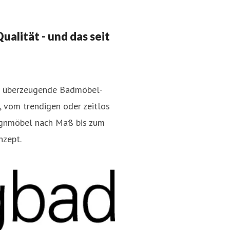
alität - und das seit
en überzeugende Badmöbel-
Sabine Meissner
, vom trendigen oder zeitlos
-consulting.de
+49 221 620
Pressekontakt
Leitung Marke
ignmöbel nach Maß bis zum
nzept.