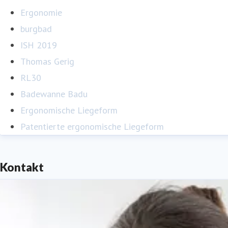
Ergonomie
burgbad
ISH 2019
Thomas Gerig
RL30
Badewanne Badu
Ergonomische Liegeform
Patentierte ergonomische Liegeform
Kontakt