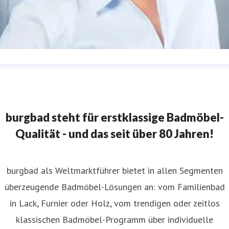
abine Meissner
ressekontakt
Leitung Marketing
burgbad AG
resse@burgbad.com
+49 (0) 29 74-7 72-0
burgbad steht für erstklassige Badmöbel-
Qualität - und das seit über 80 Jahren!
burgbad als Weltmarktführer bietet in allen Segmenten
überzeugende Badmöbel-Lösungen an: vom Familienbad
in Lack, Furnier oder Holz, vom trendigen oder zeitlos
klassischen Badmöbel-Programm über individuelle