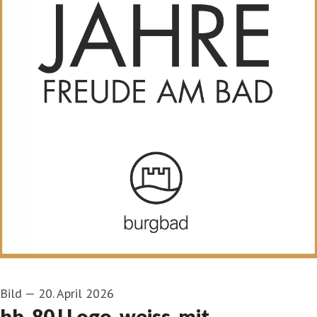
Bild
—
20. April 2026
bb_80J Logo_weiss_mit