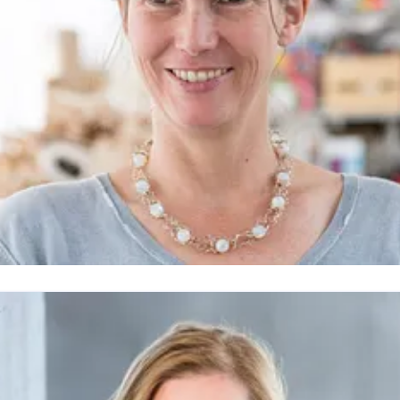
laudia Wanninger
ressekontakt
Content Editor
FAR.consulting
wanninger@fa
nsulting.de
+49 221 620 180 2