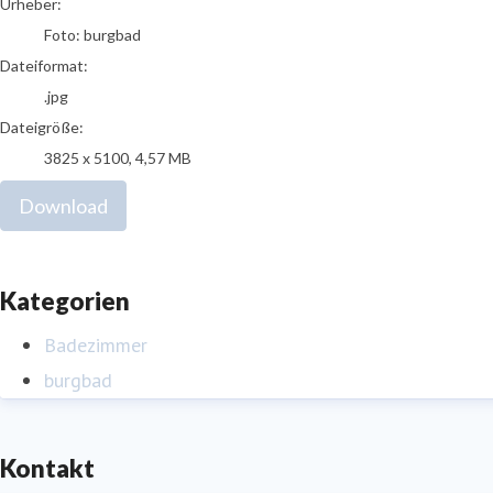
Urheber:
Foto: burgbad
Dateiformat:
.jpg
Dateigröße:
3825 x 5100, 4,57 MB
Download
Kategorien
Badezimmer
burgbad
Kontakt