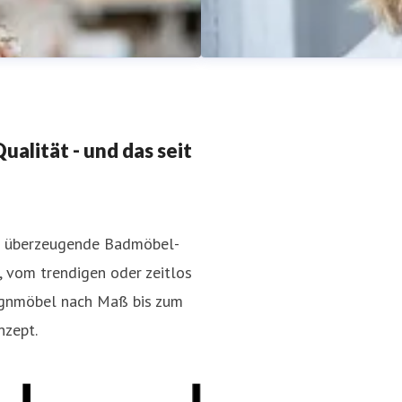
alität - und das seit
en überzeugende Badmöbel-
Sabine Meissner
, vom trendigen oder zeitlos
-consulting.de
+49 221 620
Pressekontakt
Leitung Marke
ignmöbel nach Maß bis zum
nzept.