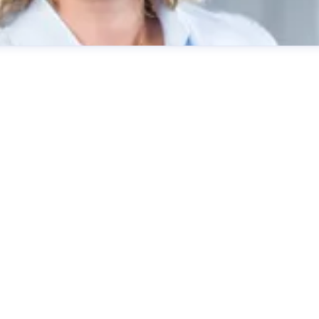
ting
burgbad AG
presse@burgbad.com
+49 (0) 29 74-7 72