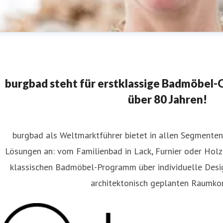
burgbad steht für erstklassige Badmöbel-Qu
über 80 Jahren!
burgbad als Weltmarktführer bietet in allen Segment
laudia Wanninger
Lösungen an: vom Familienbad in Lack, Furnier oder Holz
ressekontakt
Content Editor
FAR.consulting
wanninger@far
klassischen Badmöbel-Programm über individuelle Des
80 2
architektonisch geplanten Raumko