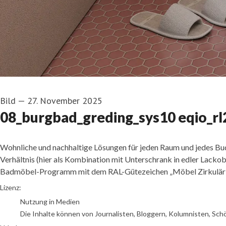
Bild
—
27. November 2025
08_burgbad_greding_sys10 eqio_rl
Wohnliche und nachhaltige Lösungen für jeden Raum und jedes Bud
Verhältnis (hier als Kombination mit Unterschrank in edler Lack
Badmöbel-Programm mit dem RAL-Gütezeichen „Möbel Zirkulär Na
Foto: burgbad
Lizenz:
Nutzung in Medien
Die Inhalte können von Journalisten, Bloggern, Kolumnisten, Sch