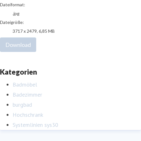
Dateiformat:
.jpg
Dateigröße:
3717 x 2479, 6,85 MB
Download
Kategorien
Badmöbel
Badezimmer
burgbad
Hochschrank
Systemlinien sys30