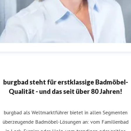
abine Meissner
ressekontakt
Leitung Marketing
burgbad AG
resse@burgbad.com
+49 (0) 29 74-7 72-0
burgbad steht für erstklassige Badmöbel-
Qualität - und das seit über 80 Jahren!
burgbad als Weltmarktführer bietet in allen Segmenten
überzeugende Badmöbel-Lösungen an: vom Familienbad