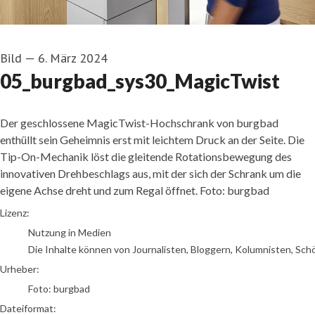
Bild
—
6. März 2024
05_burgbad_sys30_MagicTwist
Der geschlossene MagicTwist-Hochschrank von burgbad
enthüllt sein Geheimnis erst mit leichtem Druck an der Seite. Die
Tip-On-Mechanik löst die gleitende Rotationsbewegung des
innovativen Drehbeschlags aus, mit der sich der Schrank um die
eigene Achse dreht und zum Regal öffnet. Foto: burgbad
Foto: burgbad
Lizenz:
Nutzung in Medien
Die Inhalte können von Journalisten, Bloggern, Kolumnisten, Sch
Urheber:
Foto: burgbad
Dateiformat: