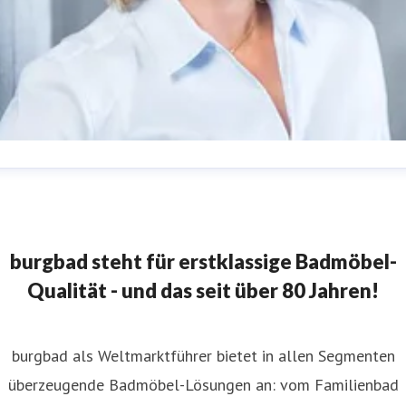
abine Meissner
ressekontakt
Leitung Marketing
burgbad AG
resse@burgbad.com
+49 (0) 29 74-7 72-0
burgbad steht für erstklassige Badmöbel-
Qualität - und das seit über 80 Jahren!
burgbad als Weltmarktführer bietet in allen Segmenten
überzeugende Badmöbel-Lösungen an: vom Familienbad