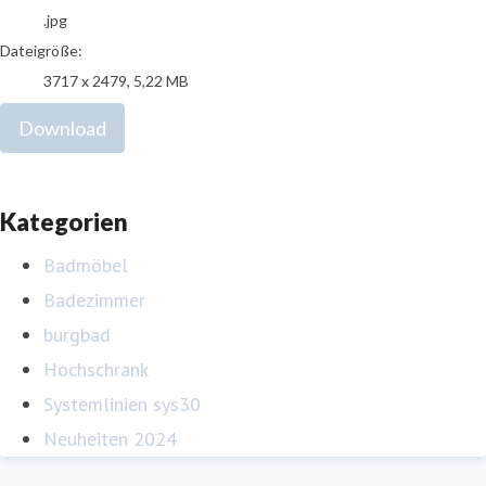
.jpg
Dateigröße:
3717 x 2479, 5,22 MB
Download
Kategorien
Badmöbel
Badezimmer
burgbad
Hochschrank
Systemlinien sys30
Neuheiten 2024