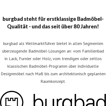
ressekontakt
Leitung Marketing
burgbad AG
resse@burgbad.com
+49 (0) 29 74-7 72-0
burgbad steht für erstklassige Badmöbel-
Qualität - und das seit über 80 Jahren!
burgbad als Weltmarktführer bietet in allen Segmenten
überzeugende Badmöbel-Lösungen an: vom Familienbad
in Lack, Furnier oder Holz, vom trendigen oder zeitlos
klassischen Badmöbel-Programm über individuelle
Designmöbel nach Maß bis zum architektonisch geplanten
Raumkonzept.