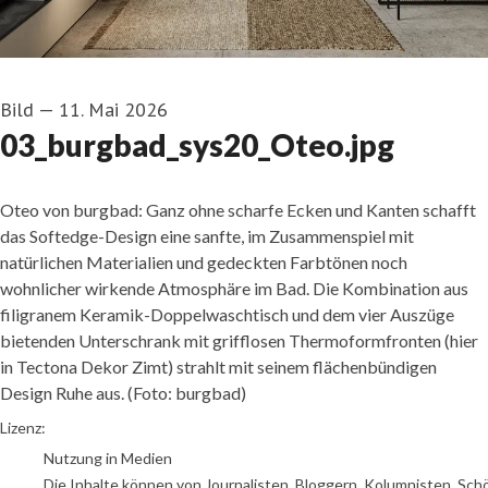
Bild
—
11. Mai 2026
03_burgbad_sys20_Oteo.jpg
Oteo von burgbad: Ganz ohne scharfe Ecken und Kanten schafft
das Softedge-Design eine sanfte, im Zusammenspiel mit
natürlichen Materialien und gedeckten Farbtönen noch
wohnlicher wirkende Atmosphäre im Bad. Die Kombination aus
filigranem Keramik-Doppelwaschtisch und dem vier Auszüge
bietenden Unterschrank mit grifflosen Thermoformfronten (hier
in Tectona Dekor Zimt) strahlt mit seinem flächenbündigen
Design Ruhe aus. (Foto: burgbad)
Foto: burgbad
Lizenz:
Nutzung in Medien
Die Inhalte können von Journalisten, Bloggern, Kolumnisten, Sch