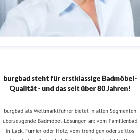
abine Meissner
ressekontakt
Leitung Marketing
burgbad AG
resse@burgbad.com
+49 (0) 29 74-7 72-0
burgbad steht für erstklassige Badmöbel-
Qualität - und das seit über 80 Jahren!
burgbad als Weltmarktführer bietet in allen Segmenten
überzeugende Badmöbel-Lösungen an: vom Familienbad
in Lack, Furnier oder Holz, vom trendigen oder zeitlos