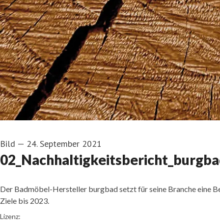
Bild
—
24. September 2021
02_Nachhaltigkeitsbericht_burgb
Der Badmöbel-Hersteller burgbad setzt für seine Branche eine B
Ziele bis 2023.
Foto: burgbad
Lizenz: