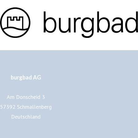
burgbad AG
Am Donscheid 3
57392 Schmallenberg
Deutschland
www.burgbad.de
Impressum