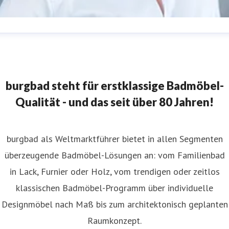
abine Meissner
ressekontakt
Leitung Marketing
burgbad AG
resse@burgbad.com
+49 (0) 29 74-7 72-0
burgbad steht für erstklassige Badmöbel-
Qualität - und das seit über 80 Jahren!
burgbad als Weltmarktführer bietet in allen Segmenten
überzeugende Badmöbel-Lösungen an: vom Familienbad
in Lack, Furnier oder Holz, vom trendigen oder zeitlos
klassischen Badmöbel-Programm über individuelle
Designmöbel nach Maß bis zum architektonisch geplanten
Raumkonzept.